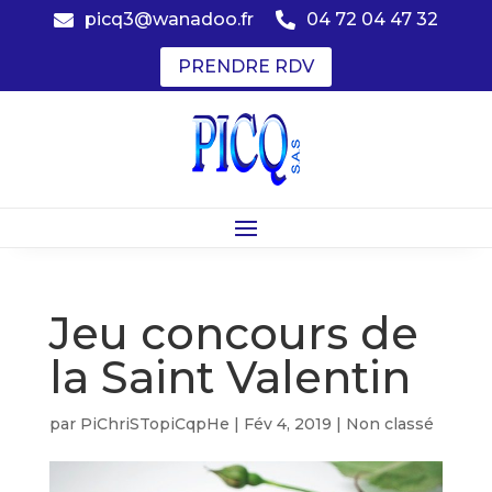
picq3@wanadoo.fr
04 72 04 47 32


PRENDRE RDV
Jeu concours de
la Saint Valentin
par
PiChriSTopiCqpHe
|
Fév 4, 2019
|
Non classé