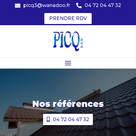
picq3@wanadoo.fr
04 72 04 47 32


PRENDRE RDV
Nos références
04 72 04 47 32