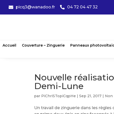
picq3@wanadoo.fr
04 72 04 47 32


Accueil
Couverture – Zinguerie
Panneaux photovoltaï
Nouvelle réalisati
Demi-Lune
par
PiChriSTopiCqpHe
|
Sep 21, 2017
|
Non 
Un travail de zinguerie dans les règles