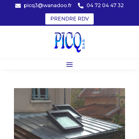
picq3@wanadoo.fr
04 72 04 47 32


PRENDRE RDV