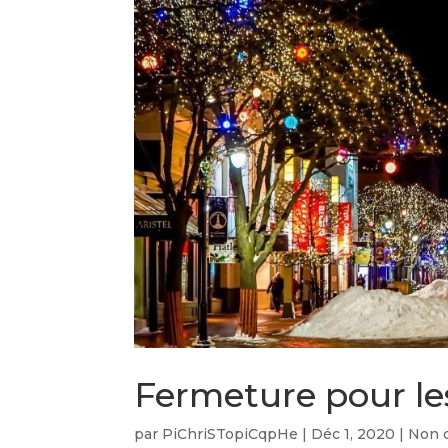
Fermeture pour les
par
PiChriSTopiCqpHe
|
Déc 1, 2020
|
Non 