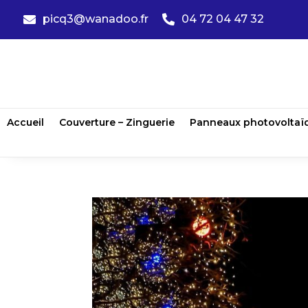
picq3@wanadoo.fr
04 72 04 47 32


Accueil
Couverture – Zinguerie
Panneaux photovoltaï